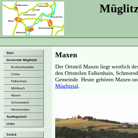
Müglitz
Maxen
Start
Gemeinde Müglitztal
Der Ortsteil Maxen liegt westlich d
Burkhardswalde
den Ortsteilen Falkenhain, Schmorsd
Crotta
Gemeinde. Heute gehören Maxen und 
Falkenhain
Müglitztal
.
Mühlbach
Maxen
Schmorsdorf
Weesenstein
Ausflugsziele
Links
Zurück