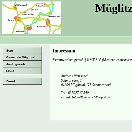
Müglitz
Impressum
Start
Gemeinde Müglitztal
Verantwortlich gemäß § 6 MDStV (Mediendienstestaatsv
Ausflugsziele
Links
Andreas Rietzschel
Schmorsdorf 7
Zurück
01809 Müglitztal, OT Schmorsdorf
Tel.: 035027-62540
e-mail: Info@Rietzschel-Projekt.de