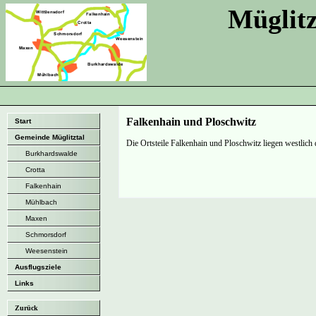
Müglitz
Falkenhain und Ploschwitz
Start
Gemeinde Müglitztal
Die Ortsteile Falkenhain und Ploschwitz liegen westlich 
Burkhardswalde
Crotta
Falkenhain
Mühlbach
Maxen
Schmorsdorf
Weesenstein
Ausflugsziele
Links
Zurück