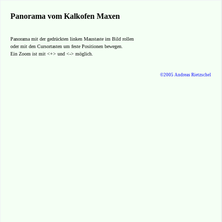
Panorama vom Kalkofen Maxen
Panorama mit der gedrückten linken Maustaste im Bild rollen
oder mit den Cursortasten um feste Positionen bewegen.
Ein Zoom ist mit <+> und <-> möglich.
©2005 Andreas Rietzschel